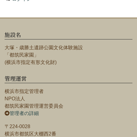
施設名
大塚・歳勝土遺跡公園文化体験施設
「都筑民家園」
(横浜市指定有形文化財)
管理運営
横浜市指定管理者
NPO法人
都筑民家園管理運営委員会
管理者の詳細
〒224-0028
横浜市都筑区大棚西2番