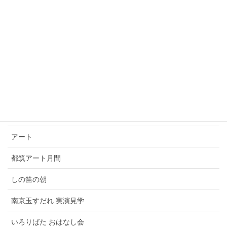
民家園風 立礼
表千家
表千家 男性講師
裏千家
裏千家 男性講師
大日本茶道学会
アート
都筑アート月間
しの笛の朝
南京玉すだれ 実演見学
いろりばた おはなし会