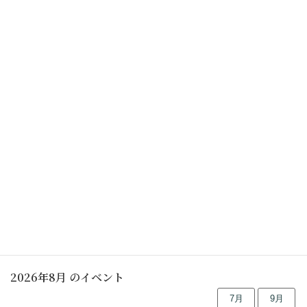
茶室の利用について
都筑民家園茶室の豆知識 (見どころ)
行事予定
2026年8月 のイベント
7月
9月