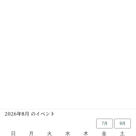
しの笛の朝
2025年11月29日(土)
民家園風 立礼(要予約)
2025年12月03日(水)
行事予定
2026年8月 のイベント
7月
9月
日
月
火
水
木
金
土