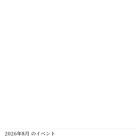
予告なく中止する場合がありますので、ご了承ください
カレンダーを表示
初めての茶道講座(男性表千家)(要予約)
2025年12月06日(土)
休館日
2025年12月08日(月)
行事予定
2026年8月 のイベント