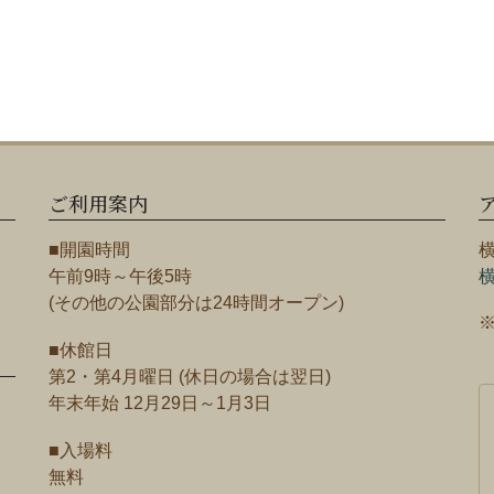
ご利用案内
■開園時間
午前9時～午後5時
(その他の公園部分は24時間オープン)
■休館日
第2・第4月曜日 (休日の場合は翌日)
年末年始 12月29日～1月3日
■入場料
無料