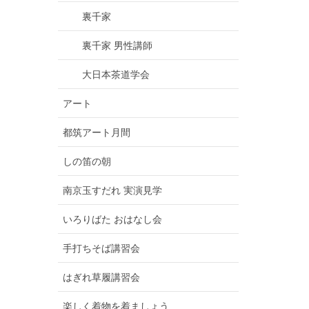
裏千家
裏千家 男性講師
大日本茶道学会
アート
都筑アート月間
しの笛の朝
南京玉すだれ 実演見学
いろりばた おはなし会
手打ちそば講習会
はぎれ草履講習会
楽しく着物を着ましょう