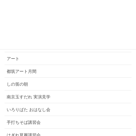
表千家 男性講師
裏千家
裏千家 男性講師
大日本茶道学会
アート
都筑アート月間
しの笛の朝
南京玉すだれ 実演見学
いろりばた おはなし会
手打ちそば講習会
はぎれ草履講習会