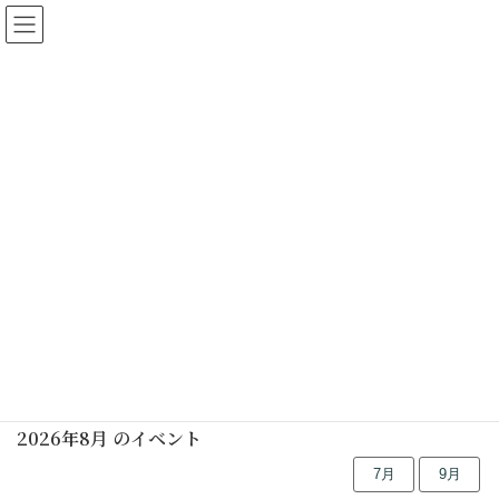
都筑民家園
イベント
HOME
イベント
1-重陽の節句
1-重陽の節句
投稿はありません。
行事予定
2026年8月 のイベント
7月
9月