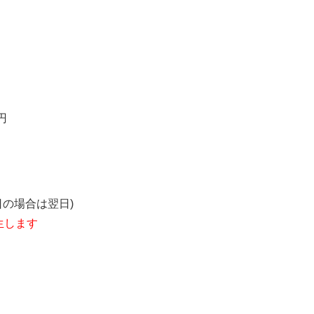
円
の場合は翌日)
生します