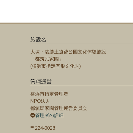
施設名
大塚・歳勝土遺跡公園文化体験施設
「都筑民家園」
(横浜市指定有形文化財)
管理運営
横浜市指定管理者
NPO法人
都筑民家園管理運営委員会
管理者の詳細
〒224-0028