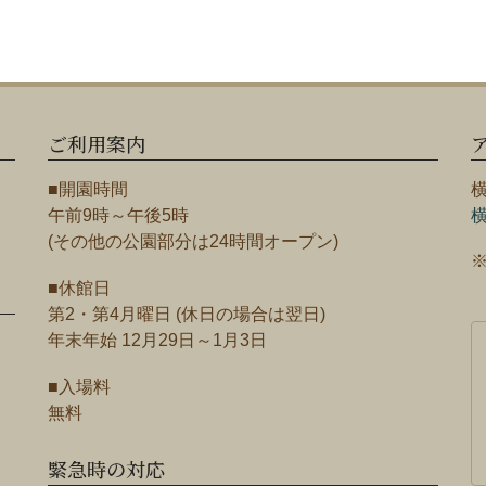
ご利用案内
■開園時間
午前9時～午後5時
(その他の公園部分は24時間オープン)
■休館日
第2・第4月曜日 (休日の場合は翌日)
年末年始 12月29日～1月3日
■入場料
無料
緊急時の対応