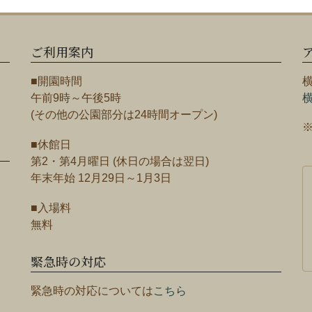
ご利用案内
■開園時間
午前9時～午後5時
(その他の公園部分は24時間オープン)
■休館日
第2・第4月曜日 (休日の場合は翌日)
年末年始 12月29日～1月3日
■入場料
無料
緊急時の対応
緊急時の対応については
こちら