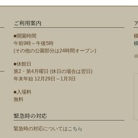
ご利用案内
■開園時間
午前9時～午後5時
(その他の公園部分は24時間オープン)
■休館日
第2・第4月曜日 (休日の場合は翌日)
年末年始 12月29日～1月3日
■入場料
無料
緊急時の対応
緊急時の対応については
こちら