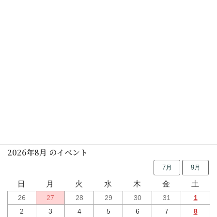
光と影のパフォーマンスアート、盛況ありがとう！
五節句、七草で今年の無病息災祈りました
行事予定
2026年8月 のイベント
7月
9月
日
月
火
水
木
金
土
26
27
28
29
30
31
1
2
3
4
5
6
7
8