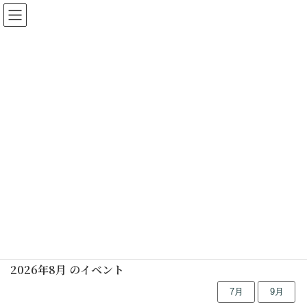
都筑民家園
イベント
HOME
イベント
1-鬼は外福は内
1-鬼は外福は内
投稿はありません。
行事予定
2026年8月 のイベント
7月
9月