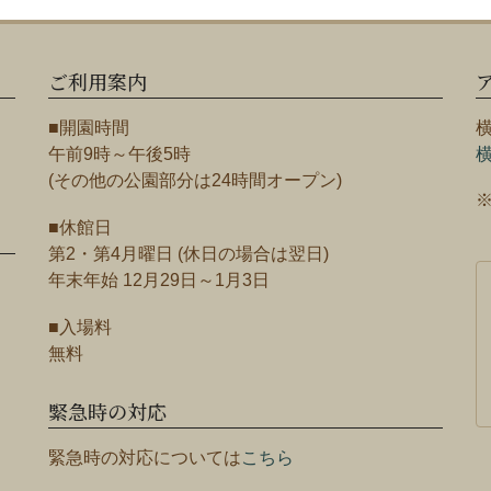
ご利用案内
■開園時間
午前9時～午後5時
(その他の公園部分は24時間オープン)
■休館日
第2・第4月曜日 (休日の場合は翌日)
年末年始 12月29日～1月3日
■入場料
無料
緊急時の対応
緊急時の対応については
こちら