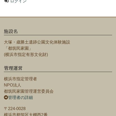
ログイン
施設名
大塚・歳勝土遺跡公園文化体験施設
「都筑民家園」
(横浜市指定有形文化財)
管理運営
横浜市指定管理者
NPO法人
都筑民家園管理運営委員会
管理者の詳細
〒224-0028
横浜市都筑区大棚西2番