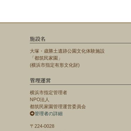
施設名
大塚・歳勝土遺跡公園文化体験施設
「都筑民家園」
(横浜市指定有形文化財)
管理運営
横浜市指定管理者
NPO法人
都筑民家園管理運営委員会
管理者の詳細
〒224-0028