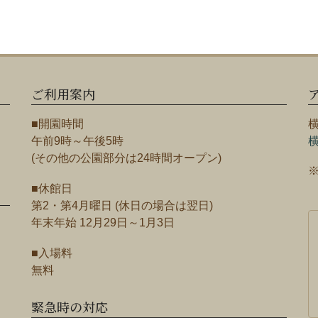
ご利用案内
■開園時間
午前9時～午後5時
(その他の公園部分は24時間オープン)
■休館日
第2・第4月曜日 (休日の場合は翌日)
年末年始 12月29日～1月3日
■入場料
無料
緊急時の対応