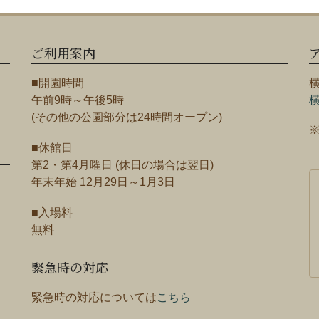
ご利用案内
■開園時間
午前9時～午後5時
(その他の公園部分は24時間オープン)
■休館日
第2・第4月曜日 (休日の場合は翌日)
年末年始 12月29日～1月3日
■入場料
無料
緊急時の対応
緊急時の対応については
こちら