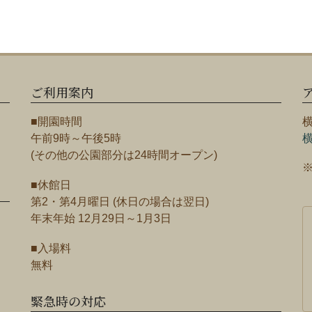
ご利用案内
■開園時間
午前9時～午後5時
(その他の公園部分は24時間オープン)
■休館日
第2・第4月曜日 (休日の場合は翌日)
年末年始 12月29日～1月3日
■入場料
無料
緊急時の対応