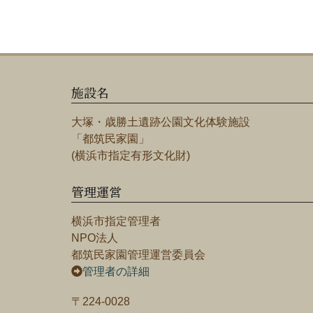
施設名
大塚・歳勝土遺跡公園文化体験施設
「都筑民家園」
(横浜市指定有形文化財)
管理運営
横浜市指定管理者
NPO法人
都筑民家園管理運営委員会
管理者の詳細
〒224-0028