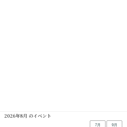
カレンダーを表示
初めての茶道講座(茶道学会) (要予約)
2025年05月17日(土)
初めての茶道講座(茶道学会) (要予約)
2025年05月17日(土)
行事予定
2026年8月 のイベント
7月
9月