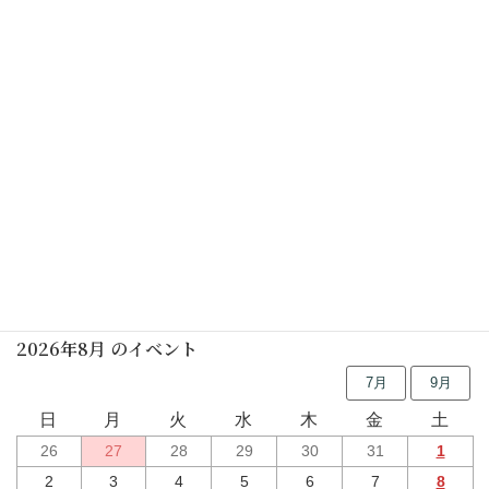
月釜(要予約)
2025年05月14日(水)
しの笛の朝
2025年05月17日(土)
行事予定
2026年8月 のイベント
7月
9月
日
月
火
水
木
金
土
26
27
28
29
30
31
1
2
3
4
5
6
7
8