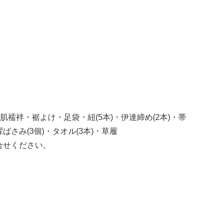
襦袢・裾よけ・足袋・紐(5本)・伊達締め(2本)・帯
さみ(3個)・タオル(3本)・草履
合せください。