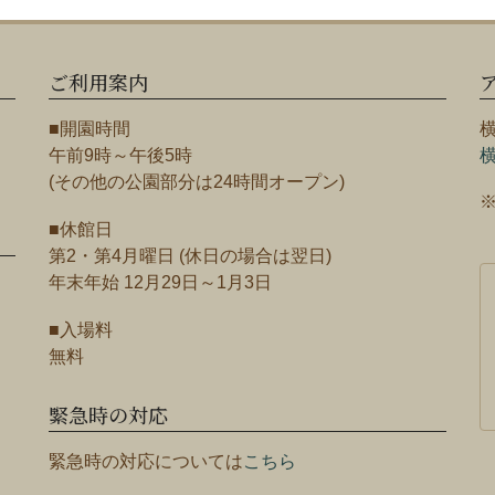
ご利用案内
■開園時間
午前9時～午後5時
(その他の公園部分は24時間オープン)
■休館日
第2・第4月曜日 (休日の場合は翌日)
年末年始 12月29日～1月3日
■入場料
無料
緊急時の対応
緊急時の対応については
こちら