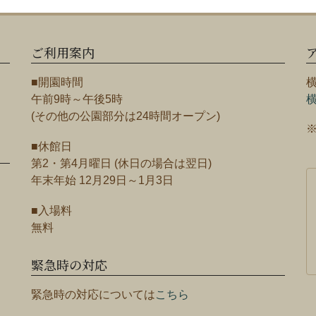
ご利用案内
■開園時間
午前9時～午後5時
(その他の公園部分は24時間オープン)
■休館日
第2・第4月曜日 (休日の場合は翌日)
年末年始 12月29日～1月3日
■入場料
無料
緊急時の対応
緊急時の対応については
こちら