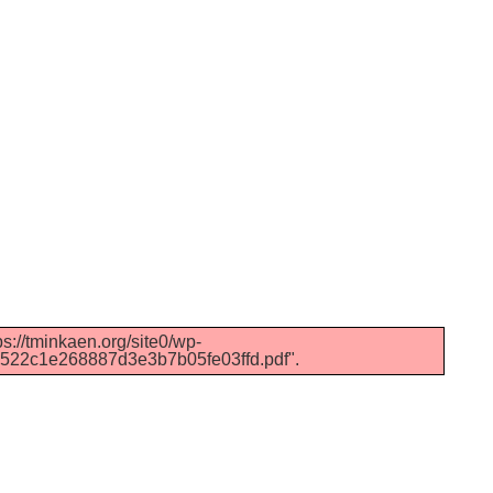
s://tminkaen.org/site0/wp-
7522c1e268887d3e3b7b05fe03ffd.pdf".