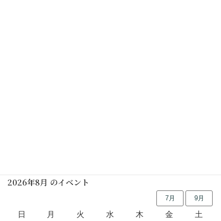
はぎれ草履講習会(鼻緒つき) (要予約)
2025年05月18日(日)
いろりばたおはなし会
2025年05月19日(月)
行事予定
2026年8月 のイベント
7月
9月
日
月
火
水
木
金
土