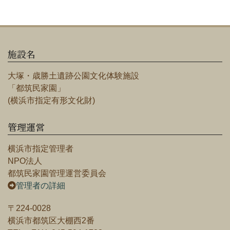
施設名
大塚・歳勝土遺跡公園文化体験施設
「都筑民家園」
(横浜市指定有形文化財)
管理運営
横浜市指定管理者
NPO法人
都筑民家園管理運営委員会
管理者の詳細
〒224-0028
横浜市都筑区大棚西2番