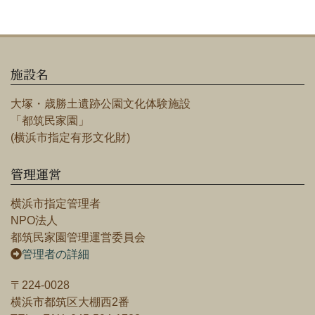
施設名
大塚・歳勝土遺跡公園文化体験施設
「都筑民家園」
(横浜市指定有形文化財)
管理運営
横浜市指定管理者
NPO法人
都筑民家園管理運営委員会
管理者の詳細
〒224-0028
横浜市都筑区大棚西2番