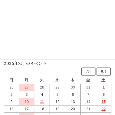
初めての茶道講座(裏千家) (要予約)
2025年07月26日(土)
初めての茶道講座(男性表千家)(要予約)
2025年08月02日(土)
行事予定
2026年8月 のイベント
7月
9月
日
月
火
水
木
金
土
26
27
28
29
30
31
1
2
3
4
5
6
7
8
9
10
11
12
13
14
15
16
17
18
19
20
21
22