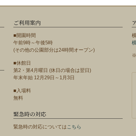
ご利用案内
■開園時間
午前9時～午後5時
(その他の公園部分は24時間オープン)
■休館日
第2・第4月曜日 (休日の場合は翌日)
年末年始 12月29日～1月3日
■入場料
無料
緊急時の対応
緊急時の対応については
こちら