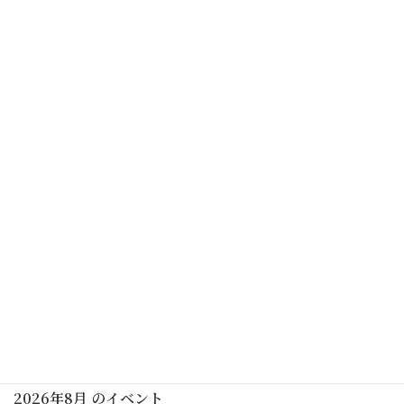
の時代性を活かしてバージョンアップしました。
都筑のまちの財産である、大塚・歳勝土遺跡公園の魅力ア
ップになるよう、これからも続けてまいりますので、引き
続き、応援宜しくお願いいたします。（KAKU)
遺跡フェスタ2018 11/17当日プログラム
あいたい門松飾り（水引ワークショップ）
行事予定
2026年8月 のイベント