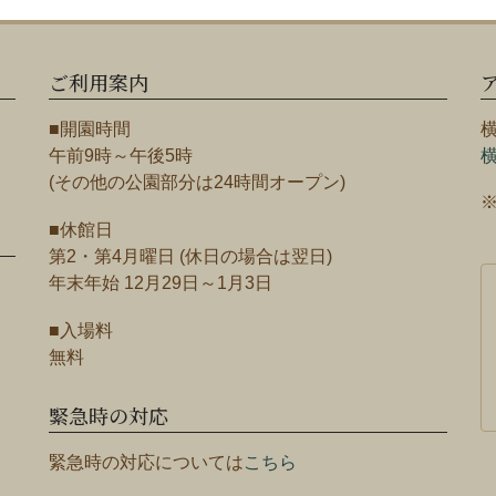
ご利用案内
■開園時間
午前9時～午後5時
(その他の公園部分は24時間オープン)
■休館日
第2・第4月曜日 (休日の場合は翌日)
年末年始 12月29日～1月3日
■入場料
無料
緊急時の対応
緊急時の対応については
こちら