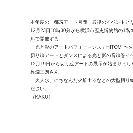
本年度の「都筑アート月間」最後のイベントと
12月23日18時30分から横浜市歴史博物館の1
ルで開催する、
「光と影のアートパフォーマンス」HITOMI 〜火
切り絵アートとダンスによる光と影の音絵巻イ
12月19日から切り絵アートの展示が始まりま
杵淵三朗さん
「火人水」にちなんだ火焔土器などの大型切り
ださい。
（KAKU）