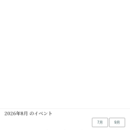
春らしい装いになりました。是非、散歩がてら観てくださ
いね。（KAKU）
祝 茅葺完成、煎茶カフェ＋民家園饅頭
こいのぼりの季節がやってきた
行事予定
2026年8月 のイベント
7月
9月