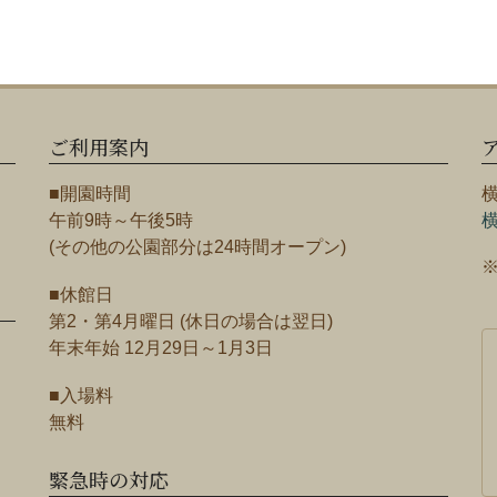
ご利用案内
■開園時間
午前9時～午後5時
(その他の公園部分は24時間オープン)
■休館日
第2・第4月曜日 (休日の場合は翌日)
年末年始 12月29日～1月3日
■入場料
無料
緊急時の対応