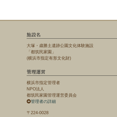
施設名
大塚・歳勝土遺跡公園文化体験施設
「都筑民家園」
(横浜市指定有形文化財)
管理運営
横浜市指定管理者
NPO法人
都筑民家園管理運営委員会
管理者の詳細
〒224-0028