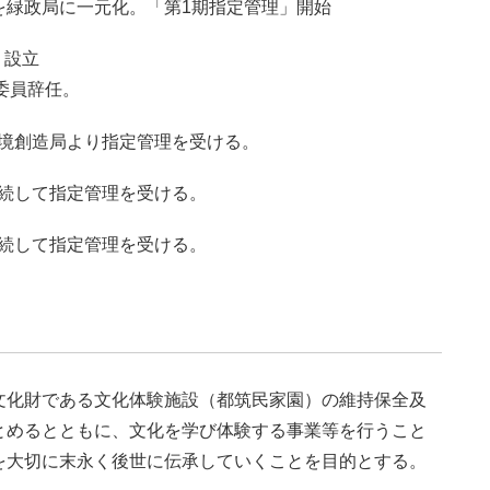
を緑政局に一元化。「第1期指定管理」開始
」設立
委員辞任。
て環境創造局より指定管理を受ける。
て継続して指定管理を受ける。
て継続して指定管理を受ける。
文化財である文化体験施設（都筑民家園）の維持保全及
とめるとともに、文化を学び体験する事業等を行うこと
を大切に末永く後世に伝承していくことを目的とする。