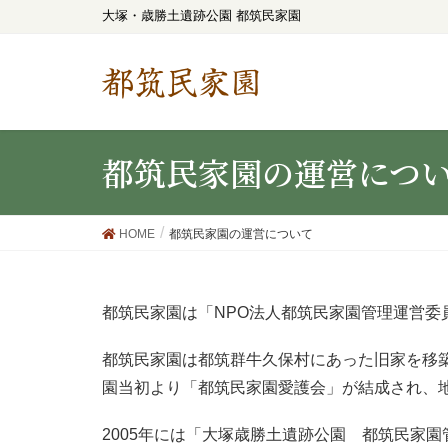
大塚・歳勝土遺跡公園 都筑民家園
都筑民家園
都筑民家園の運営につ
HOME
都筑民家園の運営について
都筑民家園は「NPO法人都筑民家園管理運営委
都筑民家園は都筑群牛久保村にあった旧家を移築
園当初より「都筑民家園愛護会」が結成され、
2005年には「大塚歳勝土遺跡公園 都筑民家園