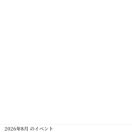
予告なく中止する場合がありますので、ご了承ください
カレンダーを表示
初めての茶道講座(男性表千家)(要予約)
2026年08月01日(土)
初めての茶道講座(大日本茶道学会)(要予約)
2026年08月08日(土)
行事予定
2026年8月 のイベント