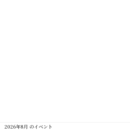
予告なく中止する場合がありますので、ご了承ください
カレンダーを表示
初めての茶道講座(大日本茶道学会)(要予約)
2026年07月18日(土)
南京玉すだれ実演見学
2026年07月18日(土)
行事予定
2026年8月 のイベント