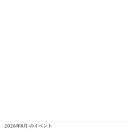
予告なく中止する場合がありますので、ご了承ください
カレンダーを表示
初めての茶道講座(大日本茶道学会)(要予約)
2026年06月20日(土)
南京玉すだれ実演見学
2026年06月20日(土)
行事予定
2026年8月 のイベント