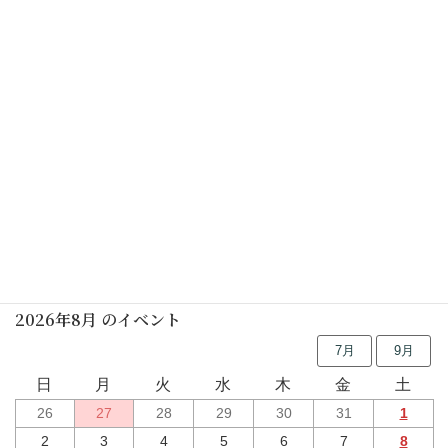
点茶盤de立礼(要予約)
2026年04月15日(水)
しの笛の朝
2026年04月18日(土)
行事予定
2026年8月 のイベント
7月
9月
日
月
火
水
木
金
土
26
27
28
29
30
31
1
2
3
4
5
6
7
8