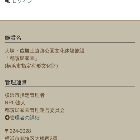
ログイン
施設名
大塚・歳勝土遺跡公園文化体験施設
「都筑民家園」
(横浜市指定有形文化財)
管理運営
横浜市指定管理者
NPO法人
都筑民家園管理運営委員会
管理者の詳細
〒224-0028
横浜市都筑区大棚西2番