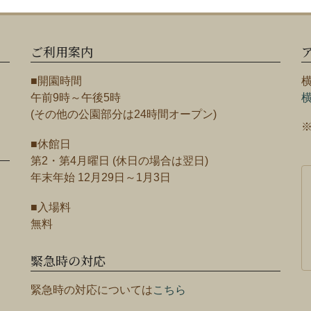
ご利用案内
■開園時間
午前9時～午後5時
(その他の公園部分は24時間オープン)
■休館日
第2・第4月曜日 (休日の場合は翌日)
年末年始 12月29日～1月3日
■入場料
無料
緊急時の対応
緊急時の対応については
こちら