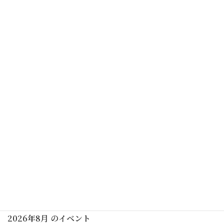
予告なく中止する場合がありますので、ご了承ください
カレンダーを表示
初めての茶道講座(男性表千家)(要予約)
2026年07月04日(土)
月釜(要予約)
2026年07月08日(水)
行事予定
2026年8月 のイベント