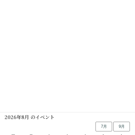
カレンダーを表示
しの笛の朝
2027年01月16日(土)
チョット昔のお正月遊び(要予約)
2027年01月17日(日)
行事予定
2026年8月 のイベント
7月
9月