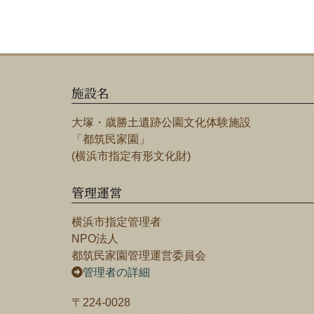
施設名
大塚・歳勝土遺跡公園文化体験施設
「都筑民家園」
(横浜市指定有形文化財)
管理運営
横浜市指定管理者
NPO法人
都筑民家園管理運営委員会
管理者の詳細
〒224-0028