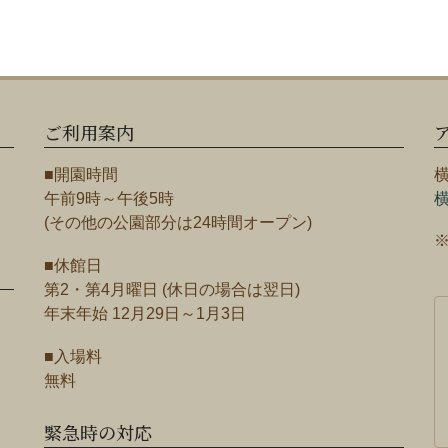
ご利用案内
■開園時間
午前9時～午後5時
(その他の公園部分は24時間オープン)
■休館日
第2・第4月曜日 (休日の場合は翌日)
年末年始 12月29日～1月3日
■入場料
無料
緊急時の対応