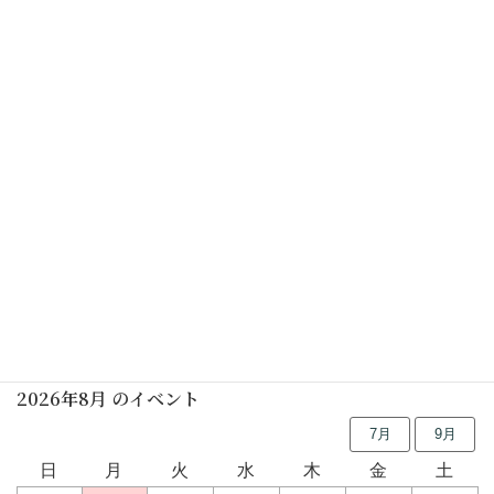
休館日
2025年06月23日(月)
初めての茶道講座(裏千家) (要予約)
2025年06月28日(土)
行事予定
2026年8月 のイベント
7月
9月
日
月
火
水
木
金
土