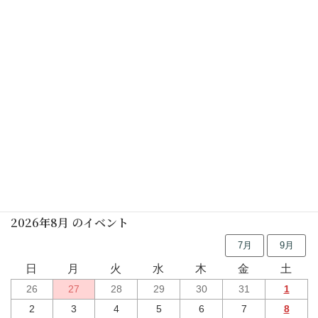
楽しく着物を着ましょう(要予約)
2025年05月21日(水)
初めての茶道講座(裏千家) (要予約)
2025年05月24日(土)
行事予定
2026年8月 のイベント
7月
9月
日
月
火
水
木
金
土
26
27
28
29
30
31
1
2
3
4
5
6
7
8