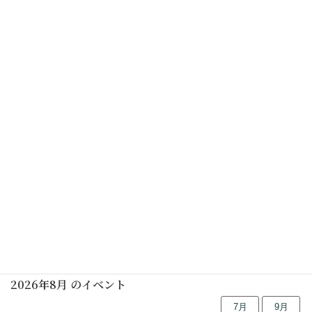
カレンダーを表示
初めての茶道講座(男性表千家)(要予約)
2025年08月02日(土)
しの笛の朝
2025年08月09日(土)
行事予定
2026年8月 のイベント
7月
9月