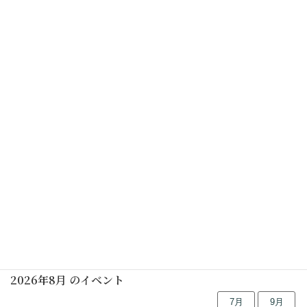
カレンダーを表示
初めての茶道講座(男性表千家)(要予約)
2025年07月05日(土)
月釜(要予約)
2025年07月09日(水)
行事予定
2026年8月 のイベント
7月
9月