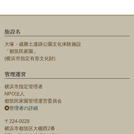
施設名
大塚・歳勝土遺跡公園文化体験施設
「都筑民家園」
(横浜市指定有形文化財)
管理運営
横浜市指定管理者
NPO法人
都筑民家園管理運営委員会
管理者の詳細
〒224-0028
横浜市都筑区大棚西2番