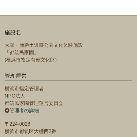
施設名
大塚・歳勝土遺跡公園文化体験施設
「都筑民家園」
(横浜市指定有形文化財)
管理運営
横浜市指定管理者
NPO法人
都筑民家園管理運営委員会
管理者の詳細
〒224-0028
横浜市都筑区大棚西2番