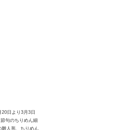
20日より3月3日
五節句のちりめん細
の雛人形、ちりめん