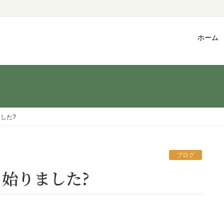
ホーム
した?
ブログ
ク始りました?