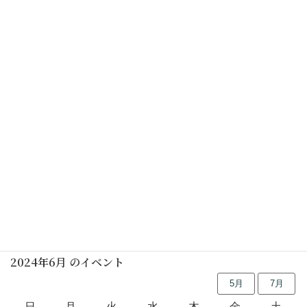
5月5日はイキイキ子どもデー、是非、遊びに来てくださ
い〜ね。（KAKU)
都筑区花いっぱい運動、区の花サクラソウ
着物を着て、お茶室体験
行事予定
2024年6月 のイベント
5月
7月
日
月
火
水
木
金
土