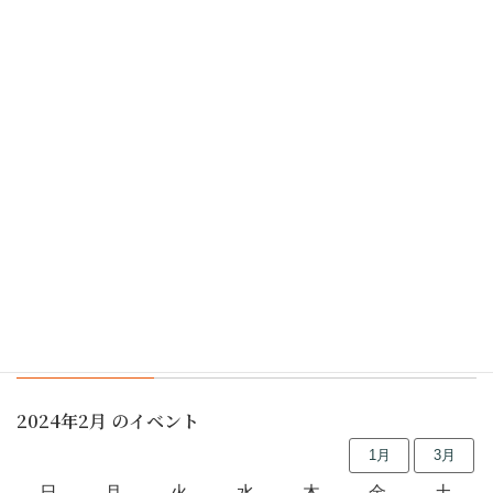
5月5日はイキイキ子どもデー、是非、遊びに来てくださ
い〜ね。（KAKU)
都筑区花いっぱい運動、区の花サクラソウ
着物を着て、お茶室体験
行事予定
2024年2月 のイベント
1月
3月
日
月
火
水
木
金
土