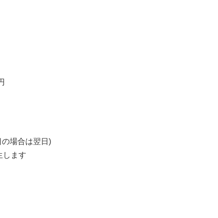
円
の場合は翌日)
生します