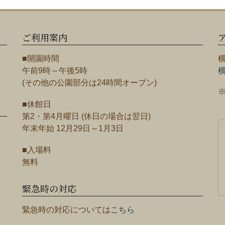
ご利用案内
■開園時間
午前9時～午後5時
(その他の公園部分は24時間オープン)
■休館日
第2・第4月曜日 (休日の場合は翌日)
年末年始 12月29日～1月3日
■入場料
無料
緊急時の対応
緊急時の対応については
こちら