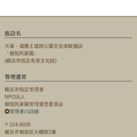
施設名
大塚・歳勝土遺跡公園文化体験施設
「都筑民家園」
(横浜市指定有形文化財)
管理運営
横浜市指定管理者
NPO法人
都筑民家園管理運営委員会
管理者の詳細
〒224-0028
横浜市都筑区大棚西2番